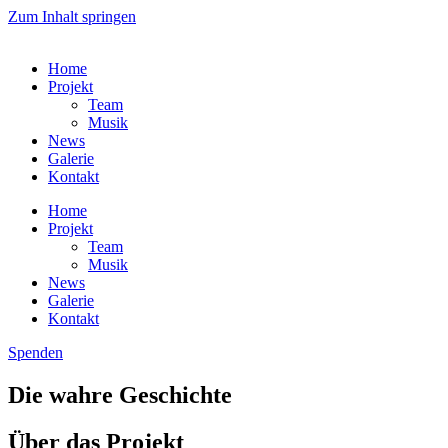
Zum Inhalt springen
Home
Projekt
Team
Musik
News
Galerie
Kontakt
Home
Projekt
Team
Musik
News
Galerie
Kontakt
Spenden
Die wahre Geschichte
Über das Projekt