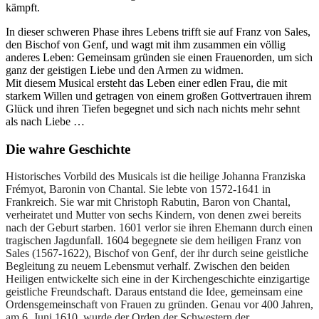
kämpft.
In dieser schweren Phase ihres Lebens trifft sie auf Franz von Sales,
den Bischof von Genf, und wagt mit ihm zusammen ein völlig
anderes Leben: Gemeinsam gründen sie einen Frauenorden, um sich
ganz der geistigen Liebe und den Armen zu widmen.
Mit diesem Musical ersteht das Leben einer edlen Frau, die mit
starkem Willen und getragen von einem großen Gottvertrauen ihrem
Glück und ihren Tiefen begegnet und sich nach nichts mehr sehnt
als nach Liebe …
Die wahre Geschichte
Historisches Vorbild des Musicals ist die heilige Johanna Franziska
Frémyot, Baronin von Chantal. Sie lebte von 1572-1641 in
Frankreich. Sie war mit Christoph Rabutin, Baron von Chantal,
verheiratet und Mutter von sechs Kindern, von denen zwei bereits
nach der Geburt starben. 1601 verlor sie ihren Ehemann durch einen
tragischen Jagdunfall. 1604 begegnete sie dem heiligen Franz von
Sales (1567-1622), Bischof von Genf, der ihr durch seine geistliche
Begleitung zu neuem Lebensmut verhalf. Zwischen den beiden
Heiligen entwickelte sich eine in der Kirchengeschichte einzigartige
geistliche Freundschaft. Daraus entstand die Idee, gemeinsam eine
Ordensgemeinschaft von Frauen zu gründen. Genau vor 400 Jahren,
am 6. Juni 1610, wurde der Orden der Schwestern der